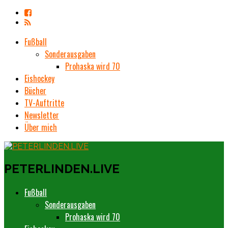
Fußball
Sonderausgaben
Prohaska wird 70
Eishockey
Bücher
TV-Auftritte
Newsletter
Über mich
PETERLINDEN.LIVE
Fußball
Sonderausgaben
Prohaska wird 70