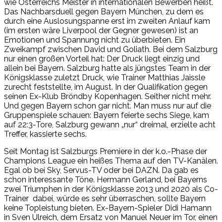
wie Österreichs Meister in internationalen Bewerben heißt.
Das Nachbarsduell gegen Bayern München, zu dem es
durch eine Auslosungspanne erst im zweiten Anlauf kam
(im ersten wäre Liverpool der Gegner gewesen) ist an
Emotionen und Spannung nicht zu überbieten. Ein
Zweikampf zwischen David und Goliath. Bei dem Salzburg
nur einen großen Vorteil hat: Der Druck liegt einzig und
allein bei Bayern. Salzburg hatte als jüngstes Team in der
Königsklasse zuletzt Druck, wie Trainer Matthias Jaissle
zurecht feststellte, im August. In der Qualifikation gegen
seinen Ex-Klub Bröndby Kopenhagen. Seither nicht mehr.
Und gegen Bayern schon gar nicht. Man muss nur auf die
Gruppenspiele schauen: Bayern feierte sechs Siege, kam
auf 22:3-Tore, Salzburg gewann „nur“ dreimal, erzielte acht
Treffer, kassierte sechs.
Seit Montag ist Salzburgs Premiere in der k.o.-Phase der
Champions League ein heißes Thema auf den TV-Kanälen.
Egal ob bei Sky, Servus-TV oder bei DAZN. Da gab es
schon interessante Töne. Hermann Gerland, bei Bayerns
zwei Triumphen in der Königsklasse 2013 und 2020 als Co-
Trainer dabei, würde es sehr überraschen, sollte Bayern
keine Topleistung bieten. Ex-Bayern-Spieler Didi Hamann
in Sven Ulreich, dem Ersatz von Manuel Neuer im Tor, einen