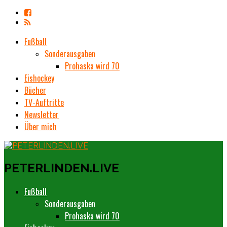
Fußball
Sonderausgaben
Prohaska wird 70
Eishockey
Bücher
TV-Auftritte
Newsletter
Über mich
PETERLINDEN.LIVE
Fußball
Sonderausgaben
Prohaska wird 70