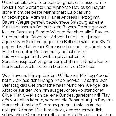
Unsicherheitsfaktor, den Salzburg nützen müsse. Ohne
Neuer, Leon Goretzka und Alphonso Davies sei Bayern
sicher nicht die beste Mannschaft Europas und
unbezwingbar. Admiras Trainer Andreas Herzog mit
Bayern-Vergangenheit bezeichnete Salzburg als eine
Klasse besser als Bochum, den Bayern-Bezwinger vom
letzten Samstag. Sandro Wagner, der ehemalige Bayern-
Stürmer, sah in Salzburgs Art von Fußball mit jungen,
aggressiven Spielern gegen den Ball eine wirksame Waffe
gegen das Münchener Starensemble und schwärmte von
Mittelfeldmotor Mo Camara: „Unglaubliches
Laufvermögen und Zweikampfverhalten, ein
Sensationsspieler.“ Wagner verglich ihn mit N´golo Kante,
Frankreichs Weltmeister in Diensten von Chelsea.
Was Bayerns Ehrenpräsident Uli Hoeneß Montag Abend
beim „Talk aus dem Hangar 7“ bei Servus TV sagte, war
Dienstag das Gesprächsthema in München. Weniger die
Attacke auf den von ihm ausgesuchten Vorstandchef
Oliver Kahn, weil sich der eine Bundesligareform mit Play
offs vorstellen konnte, sondern die Behauptung, in Bayerns
Mannschaft sei die Stimmung zu gut, fehle es an der
nötigen Reibung. Das führe dazu, gegen vermeintlich
schwächere Gegner nur mit 50 oder 70 Prozent zu spielen.