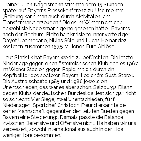
Trainer Julian Nagelsmann stimmte dem 15 Stunden
später auf Bayerns Pressekonferenz zu. Und meinte:
„Reibung kann man auch durch Aktivitäten am
Transfermarkt erzeugen!“ Die es im Winter nicht gab,
obwohl sie Nagelsmann gerne gesehen hätte. Bayerns
nach der Bochum-Pleite hart kritisierte Innenverteidiger
Dayot Upamecano, Niklas Süle und Lucas Hernandez
kosteten zusammen 157,5 Millionen Euro Ablöse.
Laut Statistik hat Bayern wenig zu befürchten. Die letzte
Niederlage gegen einen österreichischen Klub gab es 1967
im Wiener Stadion gegen Rapid mit 0:1 durch ein
Kopfballtor des späteren Bayern-Legionärs Gustl Starek.
Die Austria schaffte 1985 und 1986 jeweils ein
Unentschieden, das war es aber schon. Salzburgs Bilanz
gegen Klubs der deutschen Bundesliga liest sich gar nicht
so schlecht: Vier Siege, zwei Unentschieden, fünf
Niederlagen. Sportchef Christoph Freund erkannte bei
seiner Mannschaft gegenüber den letzten Duellen gegen
Bayern eine Steigerung: „Damals passte die Balance
zwischen Defensive und Offensive nicht. Da haben wir uns
verbessert, sowohl international aus auch in der Liga
weniger Tore bekommen.“