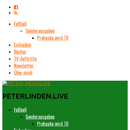
Fußball
Sonderausgaben
Prohaska wird 70
Eishockey
Bücher
TV-Auftritte
Newsletter
Über mich
PETERLINDEN.LIVE
Fußball
Sonderausgaben
Prohaska wird 70