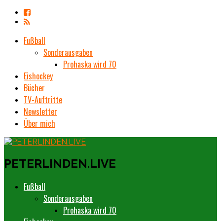
Fußball
Sonderausgaben
Prohaska wird 70
Eishockey
Bücher
TV-Auftritte
Newsletter
Über mich
PETERLINDEN.LIVE
Fußball
Sonderausgaben
Prohaska wird 70