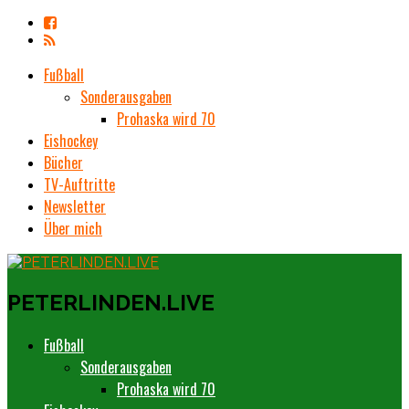
Fußball
Sonderausgaben
Prohaska wird 70
Eishockey
Bücher
TV-Auftritte
Newsletter
Über mich
PETERLINDEN.LIVE
Fußball
Sonderausgaben
Prohaska wird 70