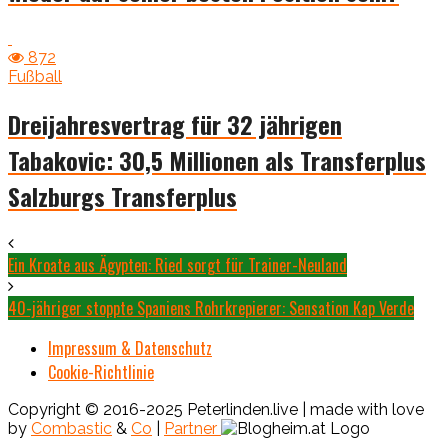
872
Fußball
Dreijahresvertrag für 32 jährigen
Tabakovic: 30,5 Millionen als Transferplus
Salzburgs Transferplus
Ein Kroate aus Ägypten: Ried sorgt für Trainer-Neuland
40-jähriger stoppte Spaniens Rohrkrepierer: Sensation Kap Verde
Impressum & Datenschutz
Cookie-Richtlinie
Copyright © 2016-2025 Peterlinden.live | made with love
by
Combastic
&
Co
|
Partner