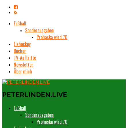
Fußball
Sonderausgaben
Prohaska wird 70
Eishockey
Bücher
TV-Auftritte
Newsletter
Über mich
PETERLINDEN.LIVE
Fußball
Sonderausgaben
Prohaska wird 70