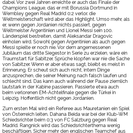
dabei. Vor zwei Jahren erreichte er auch das Finale der
Champions League, das er mit Borussia Dortmund in
Wembley gegen Real Madrid 0:2 verlor. die
Weltmeisterschaft wird aber das Highlight. Umso mehr, als
er, wenn gegen Jordanien nichts passiert, gegen
Weltmeister Argentinien und Lionel Messi sein 100.
Länderspiel bestreiten, damit Aleksandar Dragovic
einholen wird. Sowohl gegen Argentinien als auch gegen
Messi spielte er noch nie. Vor dem angemessenen
Jubiläum das dritte Siegestor in Serie zu erzielen, wäre ein
Traumstart für Sabitzer. Sprüche klopfen war nie die Sache
von Sabitzer. Wenn er aber etwas sagt, bleibt es meist in
Erinnerung. Er scheut sich auch nicht, intern Dinge
anzusprechen, die seiner Meinung nach falsch laufen und
schlecht sind. Das kann auch während der Pause ziemlich
lautstark in der Kabine passieren. Passierte etwa auch
beim verlorenen EM-Achtelfinale gegen die Türkei in
Leipzig. Hoffentlich nicht gegen Jordanien.
Zum ersten Mal wird ein Referee aus Mauretanien ein Spiel
von Österreich leiten. Dahana Beida war bei der Klub-WM
Schiedsrichter beim 0:3 von FC Salzburg gegen Real
Madrid. Rangnick wird das Schiedsrichterthema wenig
beschäftigen. Sicher mehr den englischen Teamchef aus