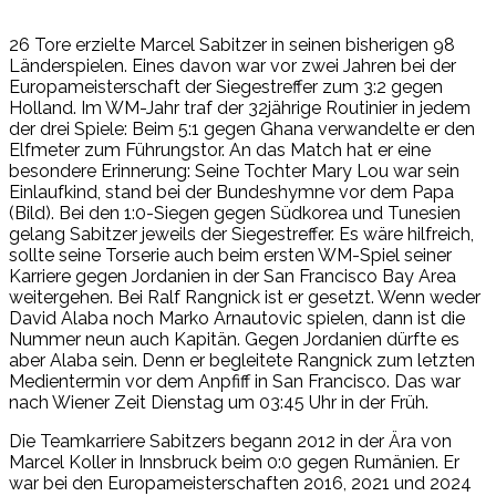
26 Tore erzielte Marcel Sabitzer in seinen bisherigen 98
Länderspielen. Eines davon war vor zwei Jahren bei der
Europameisterschaft der Siegestreffer zum 3:2 gegen
Holland. Im WM-Jahr traf der 32jährige Routinier in jedem
der drei Spiele: Beim 5:1 gegen Ghana verwandelte er den
Elfmeter zum Führungstor. An das Match hat er eine
besondere Erinnerung: Seine Tochter Mary Lou war sein
Einlaufkind, stand bei der Bundeshymne vor dem Papa
(Bild). Bei den 1:0-Siegen gegen Südkorea und Tunesien
gelang Sabitzer jeweils der Siegestreffer. Es wäre hilfreich,
sollte seine Torserie auch beim ersten WM-Spiel seiner
Karriere gegen Jordanien in der San Francisco Bay Area
weitergehen. Bei Ralf Rangnick ist er gesetzt. Wenn weder
David Alaba noch Marko Arnautovic spielen, dann ist die
Nummer neun auch Kapitän. Gegen Jordanien dürfte es
aber Alaba sein. Denn er begleitete Rangnick zum letzten
Medientermin vor dem Anpfiff in San Francisco. Das war
nach Wiener Zeit Dienstag um 03:45 Uhr in der Früh.
Die Teamkarriere Sabitzers begann 2012 in der Ära von
Marcel Koller in Innsbruck beim 0:0 gegen Rumänien. Er
war bei den Europameisterschaften 2016, 2021 und 2024