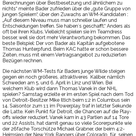
Berechnungen über Bestbesetzung und ähnlichem zu
nichts“ meinte Bader zufrieden über die „gute Gruppe von
jungen Spielern“, über den Zuwachs an WM-Kandidaten :
„Auf diesem Niveau muss man schneller laufen und
Entscheidungen treffen. Sie haben´s geschafft.“ Anders als
oft bei ihren Klubs. Vielleicht spielen sie im Teamdress
besser, weil sie dort mehr Verantwortung bekommen. Das
beste Beispiel: Der von Bader als Kapitän aufgebotene
Thomas Hunterpfund. Beim KAC hatte er schon bessere
Zeiten, muss mit einem Vertragsangebot zu reduzierten
Bezügen rechnen.
Die nächsten WM-Tests für Baders junge Wilde steigen
gegen ein noch größeres, attraktiveres Kaliber, nämlich
Schweden am 5. und 6. April in Linz und Wien. Bei
welchem Klub wird dann Thomas Vanek in der NHL
spielen? Samstag erzielte er im ersten Spiel nach dem Tod
von Detroit-Besitzer Mike Iltich beim 1:2 in Columbus sein
14. Saisontor zum 1:1 im Powerplay, traf in letzter Sekunde
die Latte. Kein Punkt für Detroit, die Chancen auf die Play-
offs wieder reduziert. Vanek kam in 43 Partien auf 14 Tore
und 22 Assists, hat damit genau so viele Scorerpunkte wie
der 26fache Torschütze Michael Grabner, der beim 4:2-
Heimsieg der New York Rangers über Colorado für seinen