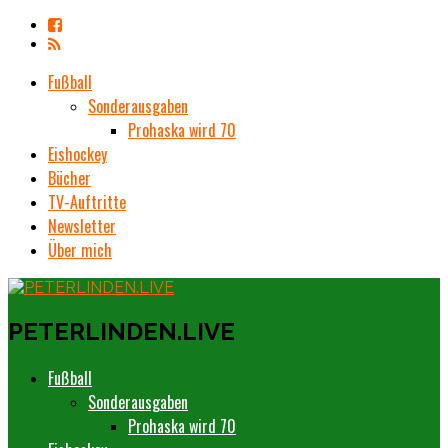
Fußball
Sonderausgaben
Prohaska wird 70
Eishockey
Bücher
TV-Auftritte
Newsletter
Über mich
PETERLINDEN.LIVE
Fußball
Sonderausgaben
Prohaska wird 70