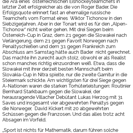
die Ära eines österreichischen Eishockeyteamchefs in
letzter Zeit erfolgreicher als die von Roger Bader. Die
Erfolgsquote erinnert fast an ehemalige russische
Teamchefs vom Format eines Wiktor Tichonow in den
Siebzigerjahren. Aber in der Tonart wird es für den „Alpen-
Tichonow“ nicht weiter gehen. Mit drei Siegen beim
Österreich-Cup in Graz, dem 2:1 gegen die Slowakei nach
Verlängerung, dem 2:1 gegen Favorit Norwegen nach
Penaltyschießen und dem 3:1 gegen Frankreich zum
Abschluss am Samstag hätte auch Bader nicht gerechnet.
Das machte ihn zurecht auch stolz, obwohl er als Realist
schon manches richtig einzuordnen weiß. Etwa, dass die
Slowakei mit ihrer derzeit besten Mannschaft beim
Slovakia-Cup in Nitra spielte, nur die zweite Garnitur in die
Steiermark schickte. Am wichtigsten für drei Siege gegen
A-Nationen waren die starken Torhüterleistungen: Routinier
Bernhard Starkbaum gegen die Slowakei, der
herausragende Villacher Debütant Lukas Herzog mit 31
Saves und insgesamt vier abgewehrten Penaltys gegen
die Norweger, David Kickert mit 20 abgewehrten
Schüssen gegen die Franzosen. Und das alles trotz acht
Absagen im Vorfeld.
„Sport ist nichts für Mathematik, darum führen solche