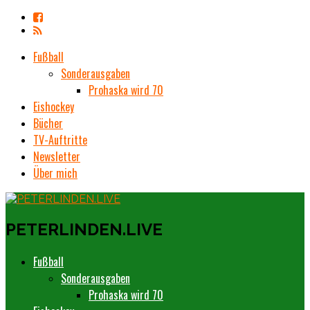
Fußball
Sonderausgaben
Prohaska wird 70
Eishockey
Bücher
TV-Auftritte
Newsletter
Über mich
PETERLINDEN.LIVE
Fußball
Sonderausgaben
Prohaska wird 70