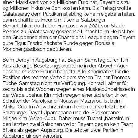
einen Marktwert von 22 Millionen Euro hat, Bayern bis zu
29 Millionen inklusive Boni kosten kann. Bis Freitag wollte
Galatasaray dem Publikumsliebling keine Freigabe erteilen,
dann schaffte es Freund mit seiner Salzburger
Beharrlichkeit doch. Der Franzose war 2021 von Stade
Rennes zu Galatasaray gewechselt, machte im Herbst bei
den Gruppenspielen der Champions League gegen Bayern
gute Figur. Er wird nächste Runde gegen Borussia
Mönchengladbach debütieren.
Beim Derby in Augsburg hat Bayern Samstag durch fünf
Ausfälle arge Besetzungsprobleme in der Abwehr. Auch
deshalb musste Freund handeln. Alle Kandidaten für die
Position des rechten Verteidigers stehen Trainer Thomas
Tuchel Samstag nicht zur Verfügung. Konrad Laimer für
sechs bis acht Wochen wegen eines Muskelbündelrisses in
der Wade, Joshua Kimmich wegen einer lädierten linken
Schulter, der Marokkaner Noussair Mazraroui ist beim
Afrika-Cup. Im Abwehrzentrum fehlen der verletzte Ex-
Salzburger Dayot Upamecano und der Südkoreaner
Minjae Kim (Asien-Cup). Daher muss Tuchel „basteln“. In
den letzten zwei Saisonen verlor Bayern gegen kein Team
öfters als gegen Augsburg. Die letzten zwei Partien in
Augsburg gingen verloren.