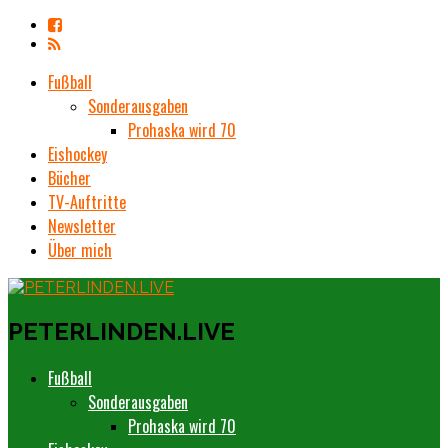
Fußball
Sonderausgaben
Prohaska wird 70
Eishockey
Bücher
TV-Auftritte
Newsletter
Über mich
PETERLINDEN.LIVE
Fußball
Sonderausgaben
Prohaska wird 70