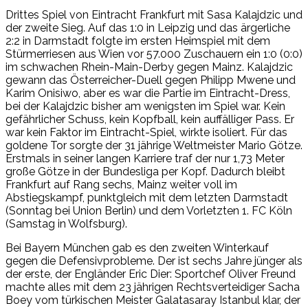
Drittes Spiel von Eintracht Frankfurt mit Sasa Kalajdzic und
der zweite Sieg. Auf das 1:0 in Leipzig und das ärgerliche
2:2 in Darmstadt folgte im ersten Heimspiel mit dem
Stürmerriesen aus Wien vor 57.000 Zuschauern ein 1:0 (0:0)
im schwachen Rhein-Main-Derby gegen Mainz. Kalajdzic
gewann das Österreicher-Duell gegen Philipp Mwene und
Karim Onisiwo, aber es war die Partie im Eintracht-Dress,
bei der Kalajdzic bisher am wenigsten im Spiel war. Kein
gefährlicher Schuss, kein Kopfball, kein auffälliger Pass. Er
war kein Faktor im Eintracht-Spiel, wirkte isoliert. Für das
goldene Tor sorgte der 31 jährige Weltmeister Mario Götze.
Erstmals in seiner langen Karriere traf der nur 1,73 Meter
große Götze in der Bundesliga per Kopf. Dadurch bleibt
Frankfurt auf Rang sechs, Mainz weiter voll im
Abstiegskampf, punktgleich mit dem letzten Darmstadt
(Sonntag bei Union Berlin) und dem Vorletzten 1. FC Köln
(Samstag in Wolfsburg).
Bei Bayern München gab es den zweiten Winterkauf
gegen die Defensivprobleme. Der ist sechs Jahre jünger als
der erste, der Engländer Eric Dier: Sportchef Oliver Freund
machte alles mit dem 23 jährigen Rechtsverteidiger Sacha
Boey vom türkischen Meister Galatasaray Istanbul klar, der