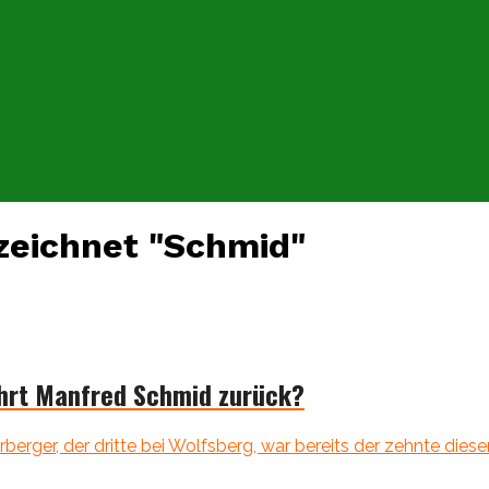
zeichnet "Schmid"
ehrt Manfred Schmid zurück?
rger, der dritte bei Wolfsberg, war bereits der zehnte dieser S