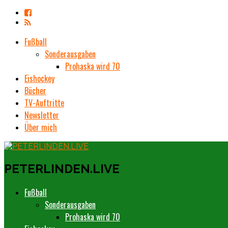
Fußball
Sonderausgaben
Prohaska wird 70
Eishockey
Bücher
TV-Auftritte
Newsletter
Über mich
PETERLINDEN.LIVE
Fußball
Sonderausgaben
Prohaska wird 70