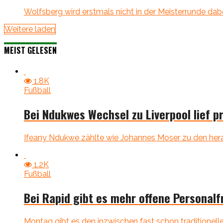
Wolfsberg wird erstmals nicht in der Meisterrunde dab
Weitere laden
MEIST GELESEN
1.8K
Fußball
Bei Ndukwes Wechsel zu Liverpool lief pr
Ifeany Ndukwe zählte wie Johannes Moser zu den heraus
1.2K
Fußball
Bei Rapid gibt es mehr offene Personalf
Montag gibt es den inzwischen fast schon traditionel