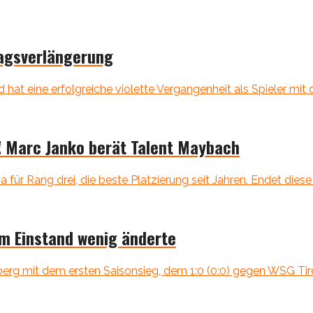
agsverlängerung
 hat eine erfolgreiche violette Vergangenheit als Spieler mit d
! Marc Janko berät Talent Maybach
 für Rang drei, die beste Platzierung seit Jahren. Endet diese
um Einstand wenig änderte
rg mit dem ersten Saisonsieg, dem 1:0 (0:0) gegen WSG Tirol 