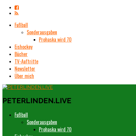
Fußball
Sonderausgaben
Prohaska wird 70
Eishockey
Bücher
TV-Auftritte
Newsletter
Über mich
PETERLINDEN.LIVE
Fußball
Sonderausgaben
Prohaska wird 70