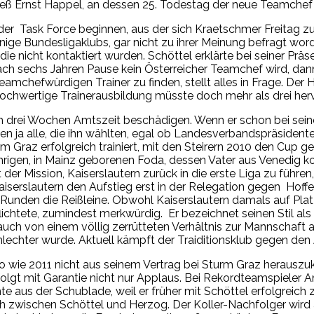
, hieß Ernst Happel, an dessen 25. Todestag der neue Teamch
 Task Force beginnen, aus der sich Kraetschmer Freitag zurü
inige Bundesligaklubs, gar nicht zu ihrer Meinung befragt wor
ie nicht kontaktiert wurden. Schöttel erklärte bei seiner Prä
ach sechs Jahren Pause kein Österreicher Teamchef wird, dan
mchefwürdigen Trainer zu finden, stellt alles in Frage. Der H
 hochwertige Trainerausbildung müsste doch mehr als drei her
drei Wochen Amtszeit beschädigen. Wenn er schon bei seinem
en ja alle, die ihn wählten, egal ob Landesverbandspräsident
 Graz erfolgreich trainiert, mit den Steirern 2010 den Cup gew
rigen, in Mainz geborenen Foda, dessen Vater aus Venedig kom
r Mission, Kaiserslautern zurück in die erste Liga zu führen,
Kaiserslautern den Aufstieg erst in der Relegation gegen Hoff
unden die Reißleine. Obwohl Kaiserslautern damals auf Platz 
flichtete, zumindest merkwürdig. Er bezeichnet seinen Stil als
uch von einem völlig zerrütteten Verhältnis zur Mannschaft al
echter wurde. Aktuell kämpft der Traiditionsklub gegen den Ab
 wie 2011 nicht aus seinem Vertrag bei Sturm Graz herauszuk
 folgt mit Garantie nicht nur Applaus. Bei Rekordteamspieler
nte aus der Schublade, weil er früher mit Schöttel erfolgreic
h zwischen Schöttel und Herzog. Der Koller-Nachfolger wird 