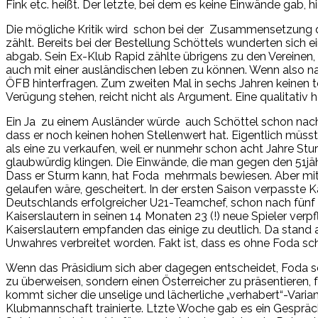
Fink etc. heißt. Der letzte, bei dem es keine Einwände gab
Die mögliche Kritik wird schon bei der Zusammensetzung der
zählt. Bereits bei der Bestellung Schöttels wunderten sich e
abgab. Sein Ex-Klub Rapid zählte übrigens zu den Vereinen, d
auch mit einer ausländischen leben zu können. Wenn also n
ÖFB hinterfragen. Zum zweiten Mal in sechs Jahren keinen tea
Verügung stehen, reicht nicht als Argument. Eine qualitativ
Ein Ja zu einem Ausländer würde auch Schöttel schon nach 
dass er noch keinen hohen Stellenwert hat. Eigentlich müsst
als eine zu verkaufen, weil er nunmehr schon acht Jahre Sturm
glaubwürdig klingen. Die Einwände, die man gegen den 51jäh
Dass er Sturm kann, hat Foda mehrmals bewiesen. Aber mit de
gelaufen wäre, gescheitert. In der ersten Saison verpasste 
Deutschlands erfolgreicher U21-Teamchef, schon nach fünf R
Kaiserslautern in seinen 14 Monaten 23 (!) neue Spieler verp
Kaiserslautern empfanden das einige zu deutlich. Da stand a
Unwahres verbreitet worden. Fakt ist, dass es ohne Foda schl
Wenn das Präsidium sich aber dagegen entscheidet, Foda so
zu überweisen, sondern einen Österreicher zu präsentieren,
kommt sicher die unselige und lächerliche „verhabert“-Varia
Klubmannschaft trainierte. Ltzte Woche gab es ein Gespräc