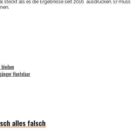
ial steckt als es die Ergebnisse seit 2016 ausdrücken. Er mu
mmen.
 bleiben
rgänger Huntelaar
sch alles falsch