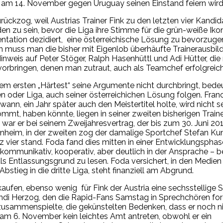
ef am 14. November gegen Uruguay seinen Einstand feiern wird
ckzog, weil Austrias Trainer Fink zu den letzten vier Kandid
den zu sein, bevor die Liga ihre Stimme für die grün-weiße Iko
sentation dezidiert, eine österreichische Lösung zu bevorzuge
n muss man die bisher mit Eigenlob überhäufte Trainerausbil
inweis auf Peter Stöger, Ralph Hasenhüttl und Adi Hütter, die 
vorbringen, denen man zutraut, auch als Teamchef erfolgreich
 ersten „Härtest“ seine Argumente nicht durchbringt, bedeu
en oder Liga, auch seiner österreichichen Lösung folgen. Fra
ann, ein Jahr später auch den Meistertitel holte, wird nicht s
mt, haben könnte, liegen in seiner zweiten bisherigen Traine
 war er bei seinem Zweijahresvertrag, der bis zum 30. Juni 20
enheim, in der zweiten zog der damalige Sportchef Stefan Kunt
vier stand. Foda fand dies mitten in einer Entwicklungsphase
 kommunikativ, kooperativ, aber deutlich in der Ansprache – b
s Entlassungsgrund zu lesen. Foda versichert, in den Medien s
stieg in die dritte Liga, steht finanziell am Abgrund.
aufen, ebenso wenig für Fink der Austria eine sechsstellig
 Andi Herzog, den die Rapid-Fans Samstag in Sprechchören fo
h zusammenspielte, die gekünstelten Bedenken, dass er noch ni
am 6. November kein leichtes Amt antreten, obwohl er ein