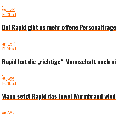
1.2K
Fußball
Bei Rapid gibt es mehr offene Personalfrage
1.0K
Fußball
Rapid hat die „richtige“ Mannschaft noch n
955
Fußball
Wann setzt Rapid das Juwel Wurmbrand wiede
887