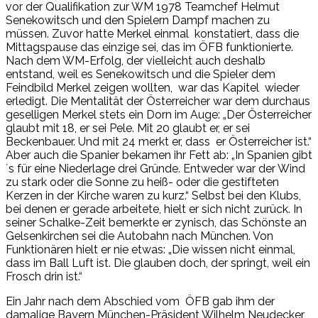
vor der Qualifikation zur WM 1978 Teamchef Helmut
Senekowitsch und den Spielern Dampf machen zu
müssen. Zuvor hatte Merkel einmal konstatiert, dass die
Mittagspause das einzige sei, das im ÖFB funktionierte.
Nach dem WM-Erfolg, der vielleicht auch deshalb
entstand, weil es Senekowitsch und die Spieler dem
Feindbild Merkel zeigen wollten, war das Kapitel wieder
erledigt. Die Mentalität der Österreicher war dem durchaus
geselligen Merkel stets ein Dorn im Auge: „Der Österreicher
glaubt mit 18, er sei Pele. Mit 20 glaubt er, er sei
Beckenbauer. Und mit 24 merkt er, dass er Österreicher ist.“
Aber auch die Spanier bekamen ihr Fett ab: „In Spanien gibt
´s für eine Niederlage drei Gründe. Entweder war der Wind
zu stark oder die Sonne zu heiß- oder die gestifteten
Kerzen in der Kirche waren zu kurz.“ Selbst bei den Klubs,
bei denen er gerade arbeitete, hielt er sich nicht zurück. In
seiner Schalke-Zeit bemerkte er zynisch, das Schönste an
Gelsenkirchen sei die Autobahn nach München. Von
Funktionären hielt er nie etwas: „Die wissen nicht einmal,
dass im Ball Luft ist. Die glauben doch, der springt, weil ein
Frosch drin ist.“
Ein Jahr nach dem Abschied vom ÖFB gab ihm der
damalige Bayern München-Präsident Wilhelm Neudecker