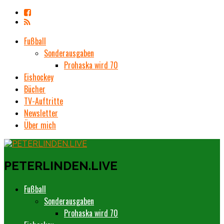
Fußball
Sonderausgaben
Prohaska wird 70
Eishockey
Bücher
TV-Auftritte
Newsletter
Über mich
PETERLINDEN.LIVE
Fußball
Sonderausgaben
Prohaska wird 70