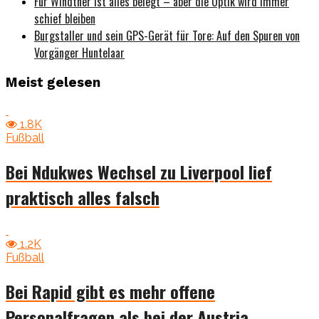
Für Windtner ist alles belegt – aber die Optik wird immer
schief bleiben
Burgstaller und sein GPS-Gerät für Tore: Auf den Spuren von
Vorgänger Huntelaar
Meist gelesen
1.8K
Fußball
Bei Ndukwes Wechsel zu Liverpool lief
praktisch alles falsch
1.2K
Fußball
Bei Rapid gibt es mehr offene
Personalfragen als bei der Austria