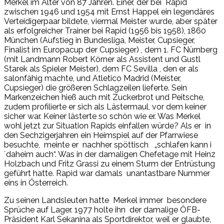
Merkel im Alter von 87 Jahren. Einer, der bei Rapid
zwischen 1946 und 1954 mit Ernst Happel ein legendäres
Verteidigerpaar bildete, viermal Meister wurde, aber später
als erfolgreicher Trainer bei Rapid (1956 bis 1958), 1860
München (Aufstieg in Bundesliga, Meister, Cupsieger,
Finalist im Europacup der Cupsieger) , dem 1. FC Nürnberg
(mit Landmann Robert Körner als Assistent und Gustl
Starek als Spieler Meister), dem FC Sevilla , den er als
salonfähig machte, und Atletico Madrid (Meister,
Cupsieger) die größeren Schlagzeilen lieferte. Sein
Markenzeichen hieß auch mit Zuckerbrot und Peitsche,
zudem profilierte er sich als Lästermaul, vor dem keiner
sicher war. Keiner lästerte so schön wie er. Was Merkel
wohl jetzt zur Situation Rapids einfallen würde? Als er in
den Sechzigerjahren ein Heimspiel auf der Pfarrwiese
besuchte, meinte er nachher spöttisch „schlafen kann i
´daheim auch“. Was in der damaligen Chefetage mit Heinz
Holzbach und Fritz Grassi zu einem Sturm der Entrüstung
geführt hatte. Rapid war damals unantastbare Nummer
eins in Österreich.
Zu seinen Landsleuten hatte Merkel immer besondere
Sprüche auf Lager. 1977 holte ihn der damalige ÖFB-
Präsident Karl Sekanina als Sportdirektor, weil er glaubte,